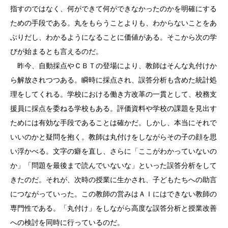
指すのではなく、何ができて何ができなかったのかを明確にする
ための手段である。丸をもらうことよりも、わからないことをあ
ぶりだし、わかるようになることに価値がある。そこから次の学
びが始まるとも言えるのだ。
昨今、自動採点やＣＢＴの登場により、教師はそんな丸付けか
ら解放されつつある。瞬時に採点され、誤答分析も含めた統計処
理をしてくれる。学校における働き方改革の一貫として、校務支
援員に採点を委ねる学校もある。評価資料や学校の課題を見出す
ためには有効な手段であることは確かだ。しかし、本当にそれで
いいのかと疑問を抱く。教師は丸付けをしながらその子の顔を思
い浮かべる。文字の癖を直し、さらに「ここがわかっていないの
か」「問題を最後まで読んでいないな」といった誤答分析をして
きたのだ。それが、次時の授業に生かされ、子どもたちへの助言
につながっていった。この教師の営みはＡＩにはできない教師の
専門性である。「丸付け」をしながら高度な誤答分析と授業改善
への検討を同時に行っているのだ。